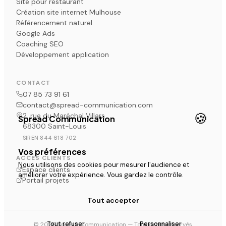
Site pour restaurant
Création site internet Mulhouse
Référencement naturel
Google Ads
Coaching SEO
Développement application
CONTACT
07 85 73 91 61
contact@spread-communication.com
🍪
2, rue du Maréchal Villars
Spread Communication
68300 Saint-Louis
SIREN 844 618 702
Vos préférences
ACCÈS CLIENTS
Nous utilisons des cookies pour mesurer l'audience et
Espace clients
améliorer votre expérience. Vous gardez le contrôle.
Portail projets
Tout accepter
Tout refuser
Personnaliser
© 2026 Spread Communication — Tous droits réservés.