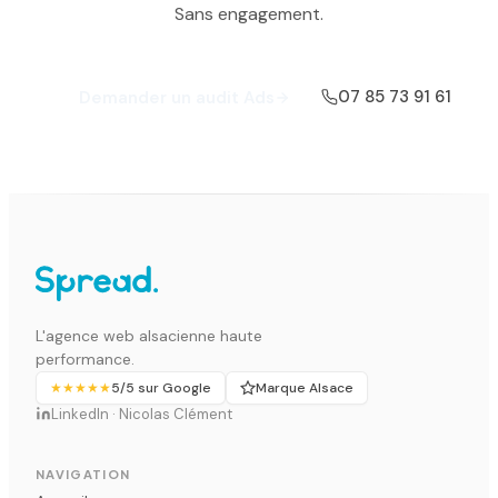
recommande fortement.
Sans engagement.
Karine Layec
K
★★★★★ · Avis Google · Juin 2022
07 85 73 91 61
Demander un audit Ads
Que dire que dire !!!! Je supporte pas les
commerciaux en communication… et après
une bonne dizaine d'agences recalées, ce
génie est apparu. C'est quand même le seul
et unique à m'avoir convaincu dans le
numérique, il explique différemment des
L'agence web alsacienne haute
autres et surtout bien mieux. Foncez,
performance.
écoutez-le et voyez par vous-même :)
★★★★★
5/5 sur Google
Marque Alsace
Geoffrey Plagnol
LinkedIn · Nicolas Clément
G
★★★★★ · Avis Google · Janvier 2022
NAVIGATION