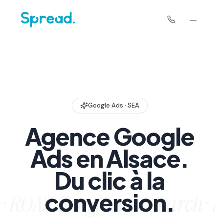
Google Ads · SEA
Agence Google
Ads en Alsace.
Du clic à la
conversion.
 ROAS ·
Google Ads · Search · 