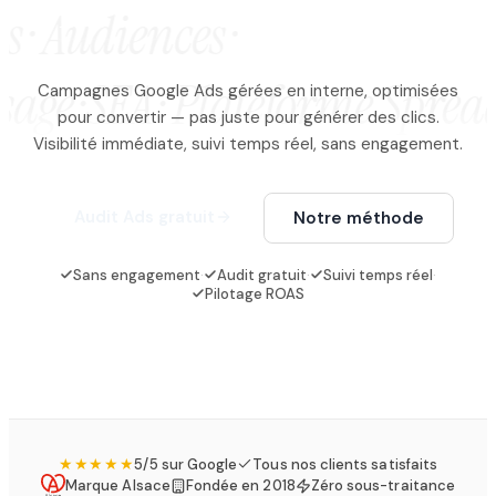
D
u
c
l
i
c
à
l
a
c
o
n
v
e
r
s
i
o
n
.
s · Audiences ·
age ·
SEA · Plateforme Spread 
Campagnes Google Ads gérées en interne, optimisées
pour convertir — pas juste pour générer des clics.
Visibilité immédiate, suivi temps réel, sans engagement.
Audit Ads gratuit
Notre méthode
Sans engagement
·
Audit gratuit
·
Suivi temps réel
·
Pilotage ROAS
★★★★★
5/5 sur Google
Tous nos clients satisfaits
Marque Alsace
Fondée en 2018
Zéro sous-traitance