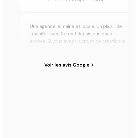
Une agence humaine et locale. Un plaisir de
travailler avec Spread depuis quelques
années. Si vous avez un projet de création ou
de refonte de site web ou de référencement
naturel, allez-y sans hésiter. Merci encore à
toi Nicolas ! =)
Voir les avis Google
Melvin Naudion
M
★★★★★ · Avis Google · Juin 2023
Nicolas de l'agence Spread communication
nous a sauvé d'une situation très
embarrassante avec une autres agences, il a
su nous conseiller pendant de long moment
afin de constater ce qui était réellement bon