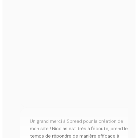
Nicolas a été très à l'écoute pour la création
de notre site internet, c'était un réel plaisir de
travailler avec l'agence Spread ! Je
recommande à tous les niveaux.
Fix'Kicks (commerce de chaussures)
F
★★★★★ · Avis Google · Novembre 2023
Un grand merci à Spread pour la création de
mon site ! Nicolas est très à l'écoute, prend le
temps de répondre de manière efficace à
mes demandes/questions c'est très agréable.