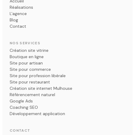
Accueil
Réalisations
J'ai fait appel à Spread pour la création de
L'agence
mon site internet et je suis très satisfaite
Blog
d'avoir fait ce choix. Merci pour votre
Contact
réactivité et votre professionnalisme. À très
vite !
NOS SERVICES
Création site vitrine
Orianne Borny
O
★★★★★ · Avis Google · Juin 2022
Boutique en ligne
Site pour artisan
Site pour commerce
Site pour profession libérale
Site pour restaurant
Nicolas est très à l'écoute, franc, réactif et
Création site internet Mulhouse
très professionnel. Nous collaborons depuis
Référencement naturel
plus de 2 ans et je dois dire que je ne voudrais
Google Ads
pas devoir changer de webmaster.
Coaching SEO
Développement application
Carole Couléard
C
★★★★★ · Avis Google · Décembre 2021
CONTACT