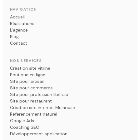
d'avoir fait ce choix. Merci pour votre
NAVIGATION
réactivité et votre professionnalisme. À très
Accueil
vite !
Réalisations
L'agence
Orianne Borny
Blog
O
★★★★★ · Avis Google · Juin 2022
Contact
NOS SERVICES
Création site vitrine
Nicolas est très à l'écoute, franc, réactif et
Boutique en ligne
très professionnel. Nous collaborons depuis
Site pour artisan
plus de 2 ans et je dois dire que je ne voudrais
Site pour commerce
pas devoir changer de webmaster.
Site pour profession libérale
Site pour restaurant
Carole Couléard
C
Création site internet Mulhouse
★★★★★ · Avis Google · Décembre 2021
Référencement naturel
Google Ads
Coaching SEO
Développement application
Je travaille avec Spread pour la création de