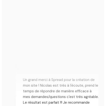
Nicolas a été très à l'écoute pour la création
de notre site internet, c'était un réel plaisir de
travailler avec l'agence Spread ! Je
recommande à tous les niveaux.
Fix'Kicks (commerce de chaussures)
F
★★★★★ · Avis Google · Novembre 2023
Un grand merci à Spread pour la création de
mon site ! Nicolas est très à l'écoute, prend le
temps de répondre de manière efficace à
mes demandes/questions c'est très agréable.
Le résultat est parfait !!! Je recommande