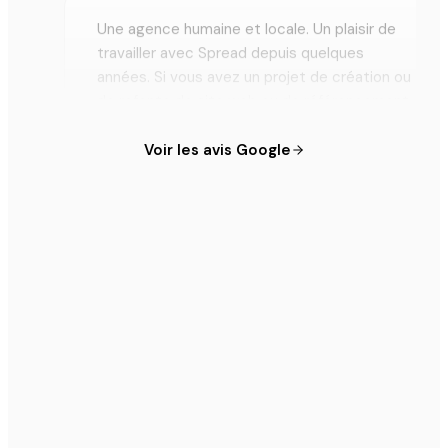
Une agence humaine et locale. Un plaisir de
travailler avec Spread depuis quelques
années. Si vous avez un projet de création ou
de refonte de site web ou de référencement
naturel, allez-y sans hésiter. Merci encore à
toi Nicolas ! =)
Voir les avis Google
Melvin Naudion
M
★★★★★ · Avis Google · Juin 2023
Nicolas de l'agence Spread communication
nous a sauvé d'une situation très
embarrassante avec une autres agences, il a
su nous conseiller pendant de long moment
afin de constater ce qui était réellement bon
pour nous ! Il a fait preuve à notre égard d'une
bienveillance et d'un humanisme incroyable.
Nous sommes donc reparti sereinement sur