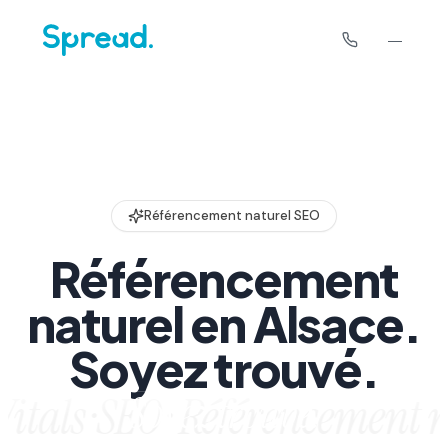
Référencement naturel SEO
Référencement
naturel en Alsace.
Soyez trouvé.
tals ·
SEO · Référencement nat
S
o
y
e
z
t
r
o
u
v
é
.