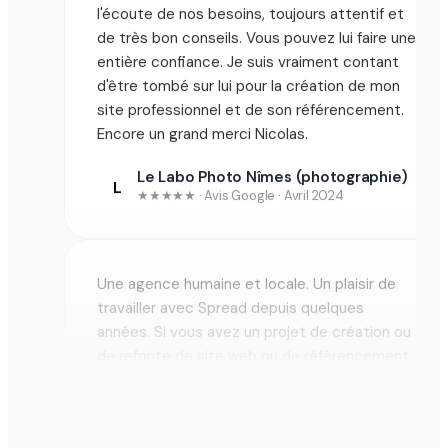
de très bon conseils. Vous pouvez lui faire une
SITE VITRINE
entière confiance. Je suis vraiment contant
d'être tombé sur lui pour la création de mon
site professionnel et de son référencement.
Encore un grand merci Nicolas.
Le Labo Photo Nîmes (photographie)
L
★★★★★ · Avis Google · Avril 2024
Une agence humaine et locale. Un plaisir de
travailler avec Spread depuis quelques
années. Si vous avez un projet de création ou
de refonte de site web ou de référencement
naturel, allez-y sans hésiter. Merci encore à
toi Nicolas ! =)
Melvin Naudion
M
★★★★★ · Avis Google · Juin 2023