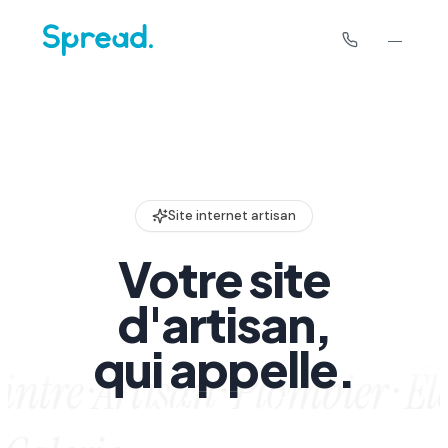
Site internet artisan
Votre site
d'artisan,
qui appelle.
ntre ·
Artisan · Plombier · Éle
q
u
i
a
p
p
e
l
l
e
.