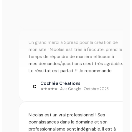
Fix'Kicks (commerce de chaussures)
F
★★★★★ · Avis Google · Novembre 2023
Activ'Horizon
Un grand merci à Spread pour la création de
SITE VITRINE
mon site ! Nicolas est très à l'écoute, prend le
SL Habitat
temps de répondre de manière efficace à
SITE VITRINE
mes demandes/questions c'est très agréable.
Le résultat est parfait !!! Je recommande
Cochléa Créations
C
★★★★★ · Avis Google · Octobre 2023
Nicolas est un vrai professionnel ! Ses
connaissances dans le domaine et son
Fix'Kicks
professionnalisme sont indégniable. Il est à
SITE VITRINE
l'écoute de nos besoins, toujours attentif et
Activ'Horizon