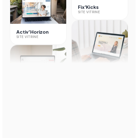
SITE VITRINE
Activ'Horizon
SITE VITRINE
SL Habitat
SITE VITRINE
Fix'Kicks
SITE VITRINE
Nicolas a été très à l'écoute pour la création
de notre site internet, c'était un réel plaisir de
travailler avec l'agence Spread ! Je
recommande à tous les niveaux.