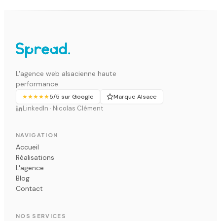
Nous avons confié la création de notre site
internet ainsi que la stratégie de
référencement naturel à l'agence web Spread
et nous sommes vraiment satisfaits. Nicolas
est très réactif, à l'écoute et force de
proposition pour chaque nouveau projet
L'agence web alsacienne haute
digital. Un grand merci pour votre travail. Ôde
performance.
Cosmétiques
★★★★★
5/5 sur Google
Marque Alsace
LinkedIn · Nicolas Clément
Ôde Cosmétiques
Ô
★★★★★ · Avis Google · Octobre 2022
NAVIGATION
Accueil
Réalisations
Spread Communication s'occupe de la
L'agence
refonte de mon site internet depuis le
Blog
Contact
printemps 2022. Nicolas est très à l'écoute,
toujours de très bon conseil et a souvent des
approches créatives très intéressantes qu'il
NOS SERVICES